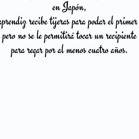
en Japón,
prendiz recibe tijeras para podar el primer
pero no se le permitirá tocar un recipiente
para regar por al menos cuatro años.