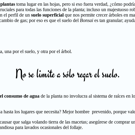
 plantas
toma lugar en las hojas, pero si eso fuera verdad, ¿cómo podría
uciales para todas las funciones de la planta; incluso un majestuoso r
n el perfil de un
suelo superficial
que nos permite crecer árboles en mac
cambio de gas; por eso es que el suelo del
Bonsai
es tan granular; ayud
, una por el suelo, y otra por el árbol.
No se limite a sólo regar el suelo.
l consumo de agua
de la planta no involucra al sistema de raíces en l
uya hasta los lugares que necesita? Mejor hombre prevenido, porque val
ausar que salga volando tierra de las macetas; asegúrese de comprar 
andiosa para lavados ocasionales del follaje.