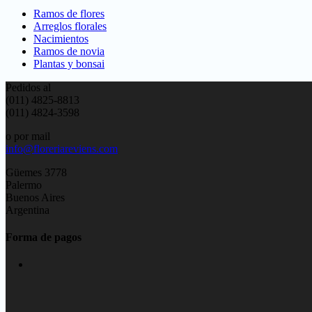
Ramos de flores
Arreglos florales
Nacimientos
Ramos de novia
Plantas y bonsai
Pedidos al
(011) 4825-8813
(011) 4824-3598
o por mail
info@floreriareviens.com
Güemes 3778
Palermo
Buenos Aires
Argentina
Forma de pagos