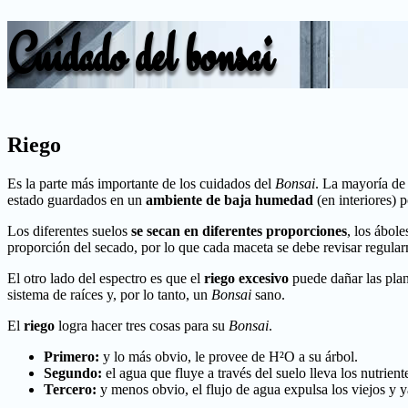
Cuidado del bonsai
Riego
Es la parte más importante de los cuidados del
Bonsai
. La mayoría de
estado guardados en un
ambiente de baja humedad
(en interiores) 
Los diferentes suelos
se secan en diferentes proporciones
, los ábol
proporción del secado, por lo que cada maceta se debe revisar regularm
El otro lado del espectro es que el
riego excesivo
puede dañar las plan
sistema de raíces y, por lo tanto, un
Bonsai
sano.
El
riego
logra hacer tres cosas para su
Bonsai
.
Primero:
y lo más obvio, le provee de H²O a su árbol.
Segundo:
el agua que fluye a través del suelo lleva los nutrien
Tercero:
y menos obvio, el flujo de agua expulsa los viejos y y