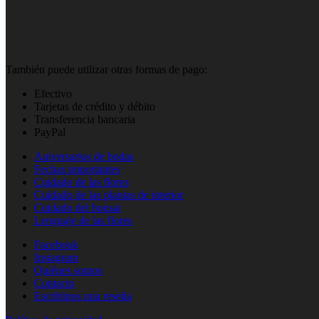
También puede utilizar otras formas de pago:
Efectivo
Tarjetas de crédito y débito
Transferencia bancaria
PayPal
Aniversarios de bodas
Fechas importantes
Cuidado de las flores
Cuidado de las plantas de interior
Cuidado del bonsai
Lenguaje de las flores
Facebook
Instagram
Quiénes somos
Contacto
Escribinos una reseña