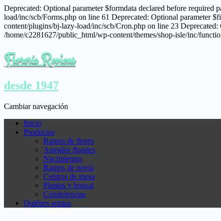
Deprecated: Optional parameter $formdata declared before required pa
load/inc/scb/Forms.php on line 61 Deprecated: Optional parameter $fi
content/plugins/bj-lazy-load/inc/scb/Cron.php on line 23 Deprecated: 
/home/c2281627/public_html/wp-content/themes/shop-isle/inc/function
Florería Reviens
desde 1947
Cambiar navegación
Inicio
Productos
Ramos de flores
Arreglos florales
Nacimientos
Ramos de novia
Centros de mesa
Plantas y bonsai
Condolencias
Quiénes somos