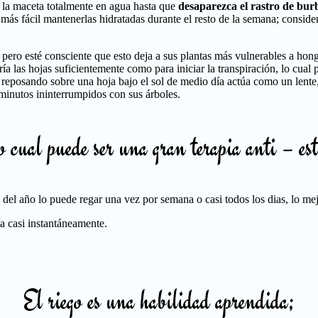
 la maceta totalmente en agua hasta que
desaparezca el rastro de bur
más fácil mantenerlas hidratadas durante el resto de la semana; consider
e, pero esté consciente que esto deja a sus plantas más vulnerables a hon
ía las hojas suficientemente como para iniciar la transpiración, lo cual
ja reposando sobre una hoja bajo el sol de medio día actúa como un len
 minutos ininterrumpidos con sus árboles.
 cual puede ser una gran terapia anti – est
el año lo puede regar una vez por semana o casi todos los dias, lo mejor
ría casi instantáneamente.
El riego es una habilidad aprendida;