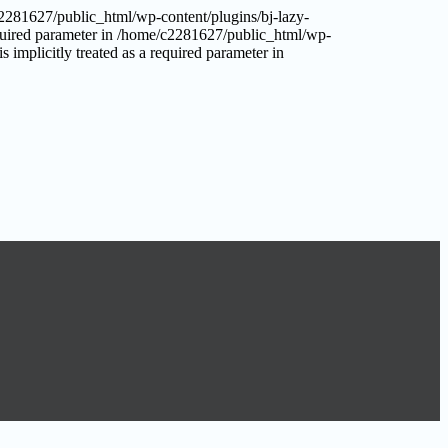
/c2281627/public_html/wp-content/plugins/bj-lazy-
required parameter in /home/c2281627/public_html/wp-
 implicitly treated as a required parameter in