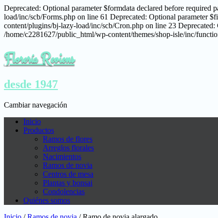
Deprecated: Optional parameter $formdata declared before required pa
load/inc/scb/Forms.php on line 61 Deprecated: Optional parameter $fi
content/plugins/bj-lazy-load/inc/scb/Cron.php on line 23 Deprecated: 
/home/c2281627/public_html/wp-content/themes/shop-isle/inc/function
Florería Reviens
desde 1947
Cambiar navegación
Inicio
Productos
Ramos de flores
Arreglos florales
Nacimientos
Ramos de novia
Centros de mesa
Plantas y bonsai
Condolencias
Quiénes somos
Inicio
/
Ramos de novia
/ Ramo de novia alargado